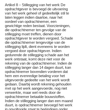
Artikel 8 – Stillegging van het werk De
opdrachtgever is bevoegd de uitvoering
van het werk geheel of gedeeltelijk stil te
laten leggen indien daartoe, naar het
oordeel van opdrachtnemer, een
gewichtige reden bestaat. Voorzieningen,
die opdrachtnemer ten gevolge van de
stillegging moet treffen, dienen door
opdrachtgever te worden vergoed. Schade
die opdrachtnemer tengevolge van de
stillegging lijdt, dient eveneens te worden
vergoed door opdrachtgever. Indien
gedurende de stillegging schade aan het
werk ontstaat, komt deze niet voor de
rekening van de opdrachtnemer. Indien de
stillegging langer dan 14 dagen duurt, kan
opdrachtnemer bovendien vorderen dat
hem een evenredige betaling voor het
uitgevoerde gedeelte van het werk wordt
gedaan. Daarbij wordt rekening gehouden
met op het werk aangevoerde, nog niet
verwerkte, maar wel reeds door de
opdrachtnemer betaalde bouwstoffen.
Indien de stillegging langer dan een maand
duurt, is opdrachtnemer bevoegd het werk
in onvoltooide staat te beëindigen onder