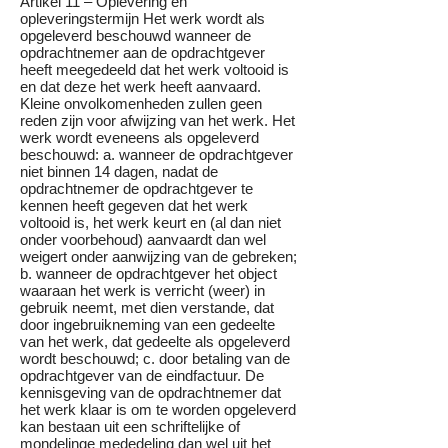
Artikel 11 – Oplevering en
opleveringstermijn Het werk wordt als
opgeleverd beschouwd wanneer de
opdrachtnemer aan de opdrachtgever
heeft meegedeeld dat het werk voltooid is
en dat deze het werk heeft aanvaard.
Kleine onvolkomenheden zullen geen
reden zijn voor afwijzing van het werk. Het
werk wordt eveneens als opgeleverd
beschouwd: a. wanneer de opdrachtgever
niet binnen 14 dagen, nadat de
opdrachtnemer de opdrachtgever te
kennen heeft gegeven dat het werk
voltooid is, het werk keurt en (al dan niet
onder voorbehoud) aanvaardt dan wel
weigert onder aanwijzing van de gebreken;
b. wanneer de opdrachtgever het object
waaraan het werk is verricht (weer) in
gebruik neemt, met dien verstande, dat
door ingebruikneming van een gedeelte
van het werk, dat gedeelte als opgeleverd
wordt beschouwd; c. door betaling van de
opdrachtgever van de eindfactuur. De
kennisgeving van de opdrachtnemer dat
het werk klaar is om te worden opgeleverd
kan bestaan uit een schriftelijke of
mondelinge mededeling dan wel uit het