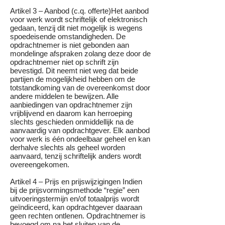
Artikel 3 – Aanbod (c.q. offerte)Het aanbod
voor werk wordt schriftelijk of elektronisch
gedaan, tenzij dit niet mogelijk is wegens
spoedeisende omstandigheden. De
opdrachtnemer is niet gebonden aan
mondelinge afspraken zolang deze door de
opdrachtnemer niet op schrift zijn
bevestigd. Dit neemt niet weg dat beide
partijen de mogelijkheid hebben om de
totstandkoming van de overeenkomst door
andere middelen te bewijzen. Alle
aanbiedingen van opdrachtnemer zijn
vrijblijvend en daarom kan herroeping
slechts geschieden onmiddellijk na de
aanvaardig van opdrachtgever. Elk aanbod
voor werk is één ondeelbaar geheel en kan
derhalve slechts als geheel worden
aanvaard, tenzij schriftelijk anders wordt
overeengekomen.
Artikel 4 – Prijs en prijswijzigingen Indien
bij de prijsvormingsmethode “regie” een
uitvoeringstermijn en/of totaalprijs wordt
geïndiceerd, kan opdrachtgever daaraan
geen rechten ontlenen. Opdrachtnemer is
bevoegd om na het sluiten van de