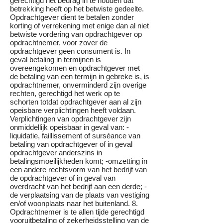
gerechtigd het bedrag in te houden dat
betrekking heeft op het betwiste gedeelte.
Opdrachtgever dient te betalen zonder
korting of verrekening met enige dan al niet
betwiste vordering van opdrachtgever op
opdrachtnemer, voor zover de
opdrachtgever geen consument is. In
geval betaling in termijnen is
overeengekomen en opdrachtgever met
de betaling van een termijn in gebreke is, is
opdrachtnemer, onverminderd zijn overige
rechten, gerechtigd het werk op te
schorten totdat opdrachtgever aan al zijn
opeisbare verplichtingen heeft voldaan.
Verplichtingen van opdrachtgever zijn
onmiddellijk opeisbaar in geval van: -
liquidatie, faillissement of surséance van
betaling van opdrachtgever of in geval
opdrachtgever anderszins in
betalingsmoeilijkheden komt; -omzetting in
een andere rechtsvorm van het bedrijf van
de opdrachtgever of in geval van
overdracht van het bedrijf aan een derde; -
de verplaatsing van de plaats van vestiging
en/of woonplaats naar het buitenland. 8.
Opdrachtnemer is te allen tijde gerechtigd
vooruitbetaling of zekerheidsstelling van de