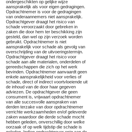
ondergeschikten op gelijke wijze
aansprakelijk als voor eigen gedragingen.
Opdrachtnemer is voor de gedragingen
van onderaannemers niet aansprakelijk.
Opdrachtgever draagt het risico van
schade veroorzaakt door gebreken in
zaken die door hem ter beschikking zijn
gesteld, dan wel op zijn verzoek worden
gebruikt. Opdrachtnemer is niet
aansprakelijk voor schade als gevolg van
overschrijding van de uitvoeringstermijn.
Opdrachtgever draagt het risico voor
schade aan alle materialen, onderdelen of
gereedschappen die zich op het werk
bevinden. Opdrachtnemer aanvaardt geen
enkele aansprakelijkheid voor verlies of
schade, direct of indirect voortvloeiende uit
de inhoud van de door haar gegeven
adviezen. De opdrachtgever die geen
consument is, vrijwaart opdrachtnemer
van alle succesvolle aanspraken van
derden terzake van door opdrachtnemer
verrichte werkzaamheden en/of geleverde
zaken waardoor die derde schade mocht
hebben geleden, onverschillig door welke
oorzaak of op welk tijdstip die schade is
geleden. Indien opdrachtgever enig aan de