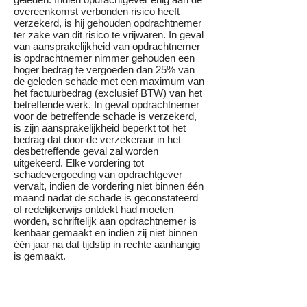
overeenkomst verbonden risico heeft
verzekerd, is hij gehouden opdrachtnemer
ter zake van dit risico te vrijwaren. In geval
van aansprakelijkheid van opdrachtnemer
is opdrachtnemer nimmer gehouden een
hoger bedrag te vergoeden dan 25% van
de geleden schade met een maximum van
het factuurbedrag (exclusief BTW) van het
betreffende werk. In geval opdrachtnemer
voor de betreffende schade is verzekerd,
is zijn aansprakelijkheid beperkt tot het
bedrag dat door de verzekeraar in het
desbetreffende geval zal worden
uitgekeerd. Elke vordering tot
schadevergoeding van opdrachtgever
vervalt, indien de vordering niet binnen één
maand nadat de schade is geconstateerd
of redelijkerwijs ontdekt had moeten
worden, schriftelijk aan opdrachtnemer is
kenbaar gemaakt en indien zij niet binnen
één jaar na dat tijdstip in rechte aanhangig
is gemaakt.
Artikel 14 - Overmacht Onder overmacht
wordt in deze algemene voorwaarden
verstaan, naast hetgeen daaromtrent in de